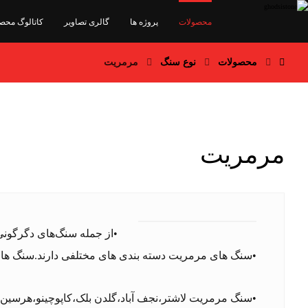
محصولات
پروژه ها
گالری تصاویر
کاتالوگ محص
محصولات
نوع سنگ
مرمریت
مرمریت
•از جمله سنگ‌های دگرگونی
•سنگ های مرمریت دسته بندی های مختلفی دارند.سنگ های 
•سنگ مرمریت لاشتر،نجف آباد،گلدن بلک،کاپوچینو،هرسین،د