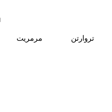
ب
ا
تروارتن
مرمریت