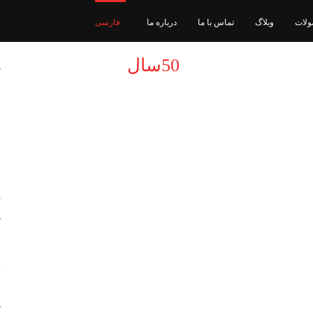
ولات
وبلاگ
تماس با ما
درباره ما
فارسی
50سال
د
تجربه
س
چ
س
ف
ت
ک
ظ
ا
ک